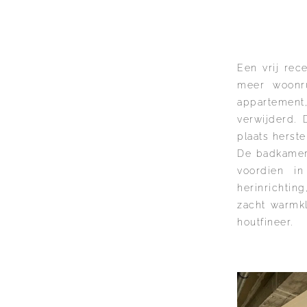
Een vrij rec
meer woonru
appartement
verwijderd.
plaats herst
De badkamer 
voordien i
herinrichtin
zacht warmkl
houtfineer.