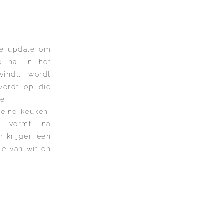
ige update om
e hal in het
vindt, wordt
wordt op die
e.
leine keuken,
n vormt, na
r krijgen een
ie van wit en