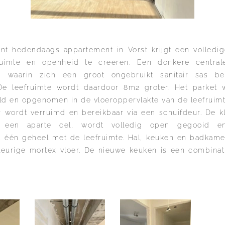
ent hedendaags appartement in Vorst krijgt een volled
imte en openheid te creëren. Een donkere central
, waarin zich een groot ongebruikt sanitair sas be
 De leefruimte wordt daardoor 8m2 groter. Het parket 
eld en opgenomen in de vloeroppervlakte van de leefruimt
wordt verruimd en bereikbaar via een schuifdeur. De k
n een aparte cel, wordt volledig open gegooid e
g, één geheel met de leefruimte. Hal, keuken en badkame
eurige mortex vloer. De nieuwe keuken is een combinat