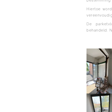
bestemming a
Hiertoe word
vereenvoudig
De parketv
behandeld. N