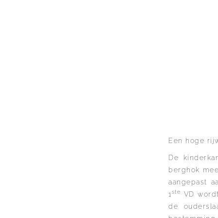
Een hoge rij
De kinderka
berghok mee 
aangepast a
ste
1
VD wordt
de oudersl