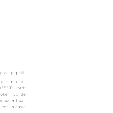
ig aangepakt.
re ruimte en
de
2
VD wordt
token. Op de
nnexeerd aan
 een nieuwe