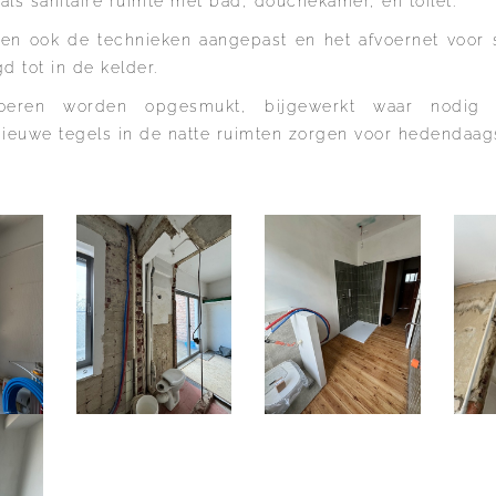
ls sanitaire ruimte met bad, douchekamer, en toilet.
en ook de technieken aangepast en het afvoernet voor s
d tot in de kelder.
loeren worden opgesmukt, bijgewerkt waar nodig
ieuwe tegels in de natte ruimten zorgen voor hedendaag