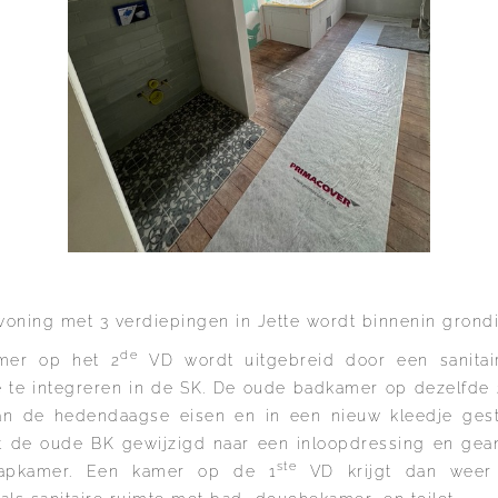
woning met 3 verdiepingen in Jette wordt binnenin grond
de
mer op het 2
VD wordt uitgebreid door een sanitai
te integreren in de SK. De oude badkamer op dezelfde 
an de hedendaagse eisen en in een nieuw kleedje ges
 de oude BK gewijzigd naar een inloopdressing en gea
ste
aapkamer. Een kamer op de 1
VD krijgt dan weer